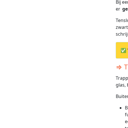
Bij e
er
ge
Tensl
zwart
schri
✅ V
⇒ T
Trapp
glas,
Buite
B
f
e