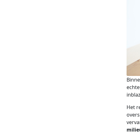
Binne
echte
inbla
Het r
overs
verva
milie