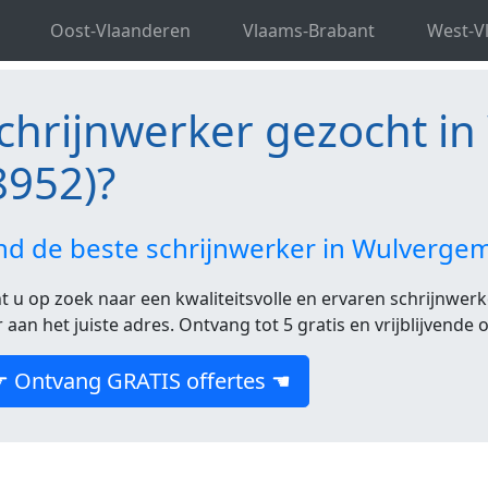
st-Vlaanderen
Schrijnwerk Wulvergem
Oost-Vlaanderen
Vlaams-Brabant
West-V
chrijnwerker gezocht i
8952)?
nd de beste schrijnwerker in Wulverge
t u op zoek naar een kwaliteitsvolle en ervaren schrijnwer
r aan het juiste adres. Ontvang tot 5 gratis en vrijblijvende
☛ Ontvang GRATIS offertes ☚