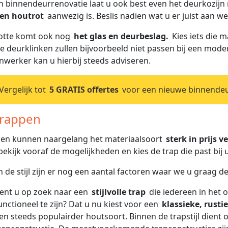
en binnendeurrenovatie laat u ook best even het deurkozijn 
en houtrot
aanwezig is. Beslis nadien wat u er juist aan w
otte komt ook nog
het glas en deurbeslag.
Kies iets die ma
e deurklinken zullen bijvoorbeeld niet passen bij een mode
jnwerker kan u hierbij steeds adviseren.
ergelijk tot
5 GRATIS offertes
voor een nieuwe binnendeu
rappen
en kunnen naargelang het materiaalsoort
sterk in prijs v
 bekijk vooraf de mogelijkheden en kies de trap die past bij u
n de stijl zijn er nog een aantal factoren waar we u graag d
ent u op zoek naar een
stijlvolle trap
die iedereen in het o
unctioneel te zijn? Dat u nu kiest voor een
klassieke, rust
en steeds populairder houtsoort. Binnen de trapstijl dient