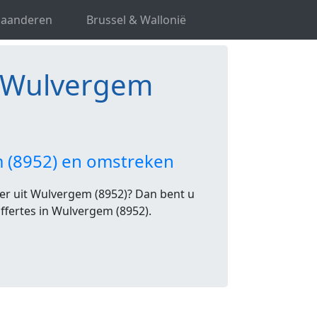
laanderen
Brussel & Wallonië
n Wulvergem
m (8952) en omstreken
ker uit Wulvergem (8952)? Dan bent u
 offertes in Wulvergem (8952).