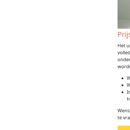
Pri
Het u
volle
onder
word
W
W
I
h
Wenst
te vr