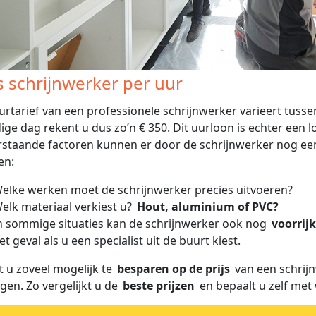
js schrijnwerker per uur
urtarief van een professionele schrijnwerker varieert tuss
dige dag rekent u dus zo’n € 350. Dit uurloon is echter een lo
staande factoren kunnen er door de schrijnwerker nog ee
en:
elke werken moet de schrijnwerker precies uitvoeren?
elk materiaal verkiest u?
Hout, aluminium of PVC?
n sommige situaties kan de schrijnwerker ook nog
voorrij
et geval als u een specialist uit de buurt kiest.
 u zoveel mogelijk te
besparen op de prijs
van een schrijn
agen. Zo vergelijkt u de
beste prijzen
en bepaalt u zelf met w