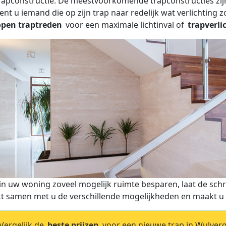
rapconstructie. De meestvoorkomende trapconstructies zijn 
ent u iemand die op zijn trap naar redelijk wat verlichting
open traptreden
voor een maximale lichtinval of
trapverli
 in uw woning zoveel mogelijk ruimte besparen, laat de sch
kt samen met u de verschillende mogelijkheden en maakt u e
ergelijk de
beste prijzen
voor een nieuwe trap in Wulverg