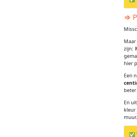
⇒ P
Missc
Maar 
zijn:
gemaa
hier p
Een n
cent
beter
En ui
kleur
muur.
✅ T