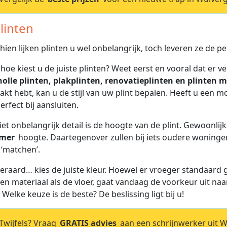
linten
hien lijken plinten u wel onbelangrijk, toch leveren ze de p
hoe kiest u de juiste plinten? Weet eerst en vooral dat er v
holle plinten, plakplinten, renovatieplinten en plinten m
kt hebt, kan u de stijl van uw plint bepalen. Heeft u een mo
erfect bij aansluiten.
iet onbelangrijk detail is de hoogte van de plint. Gewoonlij
imer
hoogte. Daartegenover zullen bij iets oudere woningen
 ‘matchen’.
teraard… kies de juiste kleur. Hoewel er vroeger standaard
 en materiaal als de vloer, gaat vandaag de voorkeur uit naar
 Welke keuze is de beste? De beslissing ligt bij u!
wijfels? Vraag
GRATIS advies
aan een schrijnwerker uit W