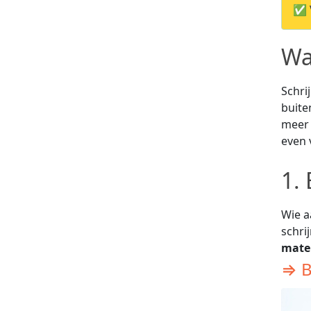
✅ V
Wa
Schri
buite
meer 
even 
1.
Wie a
schri
mater
⇒ B