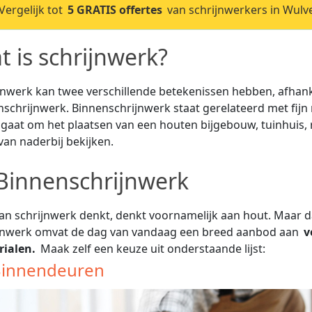
ergelijk tot
5 GRATIS offertes
van schrijnwerkers in Wulv
t is schrijnwerk?
jnwerk kan twee verschillende betekenissen hebben, afhanke
nschrijnwerk. Binnenschrijnwerk staat gerelateerd met fijn 
gaat om het plaatsen van een houten bijgebouw, tuinhuis
van naderbij bekijken.
 Binnenschrijnwerk
an schrijnwerk denkt, denkt voornamelijk aan hout. Maar dat 
jnwerk omvat de dag van vandaag een breed aanbod aan
v
ialen.
Maak zelf een keuze uit onderstaande lijst:
innendeuren