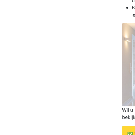
t
B
Wil u
bekij
✅ V