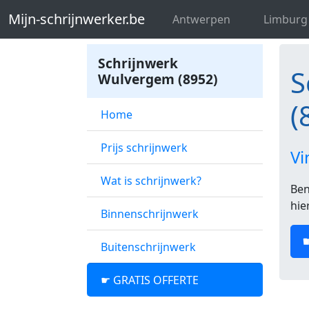
Mijn-schrijnwerker.be
Schrijnwerk We
Mijn-schrijnwerker.be
Antwerpen
Limburg
Schrijnwerk
S
Wulvergem (8952)
(
Home
Prijs schrijnwerk
Vi
Wat is schrijnwerk?
Ben
hie
Binnenschrijnwerk
Buitenschrijnwerk
☛ GRATIS OFFERTE