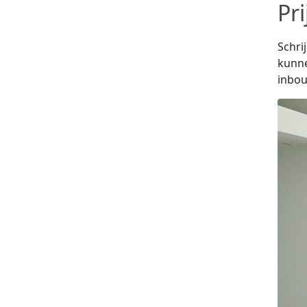
Pr
Schri
kunne
inbou