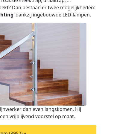
o.a. de steektrap, draaitrap, …
 zoekt? Dan bestaan er twee mogelijkheden:
chting
dankzij ingebouwde LED-lampen.
rijnwerker dan even langskomen. Hij
en vrijblijvend voorstel op maat.
em (8952) »