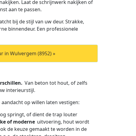
nakijken. Laat de schrijnwerk nakijken of
enst aan te passen.
tcht bij de stijl van uw deur. Strakke,
rne binnendeur. Een professionele
r in Wulvergem (8952) »
erschillen.
Van beton tot hout, of zelfs
w interieurstijl.
e aandacht op willen laten vestigen:
og springt, of dient de trap louter
ieke of moderne
uitvoering, hout wordt
 ook de keuze gemaakt te worden in de