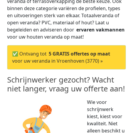
veranda of terrasoverkapping de beste keuze. Ook
binnen deze categorie variëren de profielen, types
en uitvoeringen sterk van elkaar. Totaalveranda of
open veranda? PVC, materiaal of hout? Laat u
begeleiden en adviseren door
ervaren vakmannen
voor uw houten veranda op maat!
✅ Ontvang tot
5 GRATIS offertes op maat
voor uw veranda in Vroenhoven (3770) »
Schrijnwerker gezocht? Wacht
niet langer, vraag uw offerte aan!
Wie voor
schrijnwerk
kiest, kiest voor
kwaliteit. Niet
alleen beschikt u