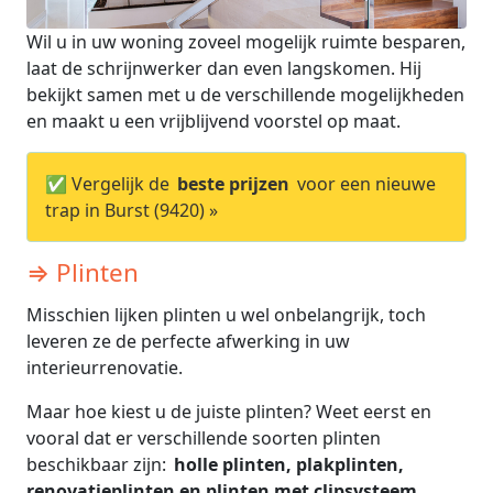
Wil u in uw woning zoveel mogelijk ruimte besparen,
laat de schrijnwerker dan even langskomen. Hij
bekijkt samen met u de verschillende mogelijkheden
en maakt u een vrijblijvend voorstel op maat.
✅ Vergelijk de
beste prijzen
voor een nieuwe
trap in Burst (9420) »
⇒ Plinten
Misschien lijken plinten u wel onbelangrijk, toch
leveren ze de perfecte afwerking in uw
interieurrenovatie.
Maar hoe kiest u de juiste plinten? Weet eerst en
vooral dat er verschillende soorten plinten
beschikbaar zijn:
holle plinten, plakplinten,
renovatieplinten en plinten met clipsysteem.