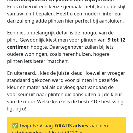
Eens u hieruit een keuze gemaakt hebt, kan u de stijl
van uw plint bepalen. Heeft u een modern interieur,
dan zullen gladde plinten hier perfect bij aansluiten.
Een niet onbelangrijk detail is de hoogte van de
plint. Gewoonlijk kiest men voor plinten van
9 tot 12
centimer
hoogte. Daartegenover zullen bij iets
oudere woningen, zoals herenhuizen, hogere
plinten iets beter ‘matchen’.
En uiteraard… kies de juiste kleur. Hoewel er vroeger
standaard gekozen werd voor plinten in dezelfde
kleur en materiaal als de vloer, gaat vandaag de
voorkeur uit naar plinten die aansluiten bij de kleur
van de muur. Welke keuze is de beste? De beslissing
ligt bij u!
✅ Twijfels? Vraag
GRATIS advies
aan een
schrijnwerker uit Burst (9420) »