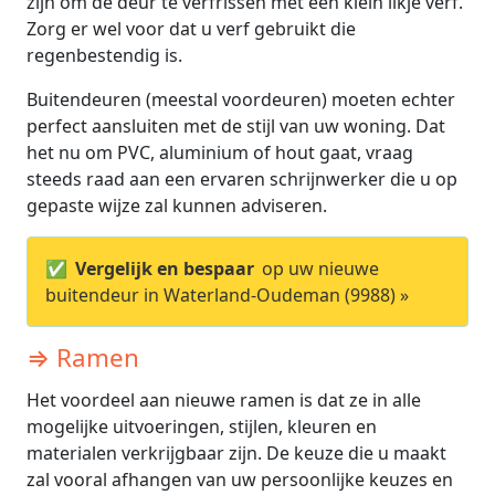
zijn om de deur te verfrissen met een klein likje verf.
Zorg er wel voor dat u verf gebruikt die
regenbestendig is.
Buitendeuren (meestal voordeuren) moeten echter
perfect aansluiten met de stijl van uw woning. Dat
het nu om PVC, aluminium of hout gaat, vraag
steeds raad aan een ervaren schrijnwerker die u op
gepaste wijze zal kunnen adviseren.
✅
Vergelijk en bespaar
op uw nieuwe
buitendeur in Waterland-Oudeman (9988) »
⇒ Ramen
Het voordeel aan nieuwe ramen is dat ze in alle
mogelijke uitvoeringen, stijlen, kleuren en
materialen verkrijgbaar zijn. De keuze die u maakt
zal vooral afhangen van uw persoonlijke keuzes en