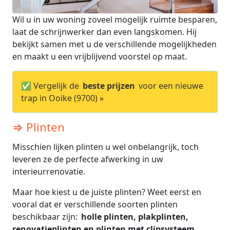
Wil u in uw woning zoveel mogelijk ruimte besparen,
laat de schrijnwerker dan even langskomen. Hij
bekijkt samen met u de verschillende mogelijkheden
en maakt u een vrijblijvend voorstel op maat.
✅ Vergelijk de
beste prijzen
voor een nieuwe
trap in Ooike (9700) »
⇒ Plinten
Misschien lijken plinten u wel onbelangrijk, toch
leveren ze de perfecte afwerking in uw
interieurrenovatie.
Maar hoe kiest u de juiste plinten? Weet eerst en
vooral dat er verschillende soorten plinten
beschikbaar zijn:
holle plinten, plakplinten,
renovatieplinten en plinten met clipsysteem.